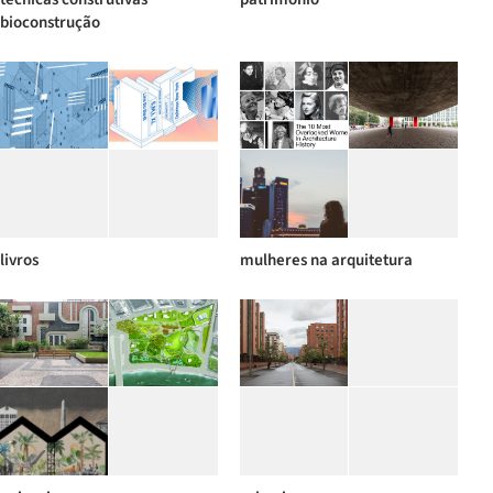
bioconstrução
livros
mulheres na arquitetura