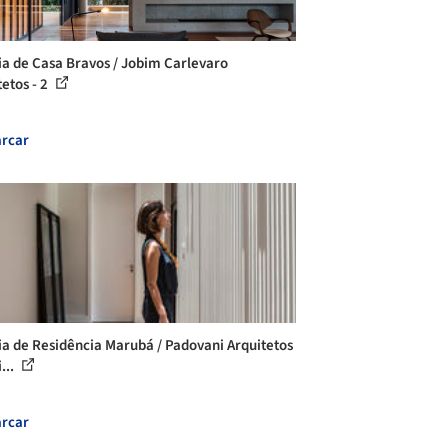
ia de Casa Bravos / Jobim Carlevaro
tetos - 2
rcar
ia de Residência Marubá / Padovani Arquitetos
...
rcar