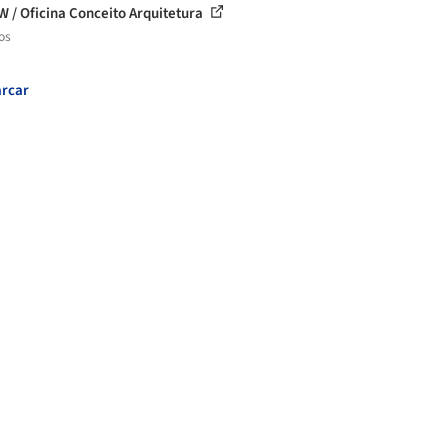
W / Oficina Conceito Arquitetura
os
rcar