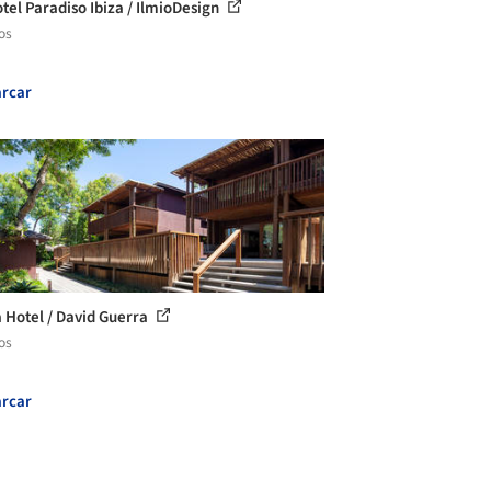
otel Paradiso Ibiza / IlmioDesign
os
rcar
 Hotel / David Guerra
os
rcar