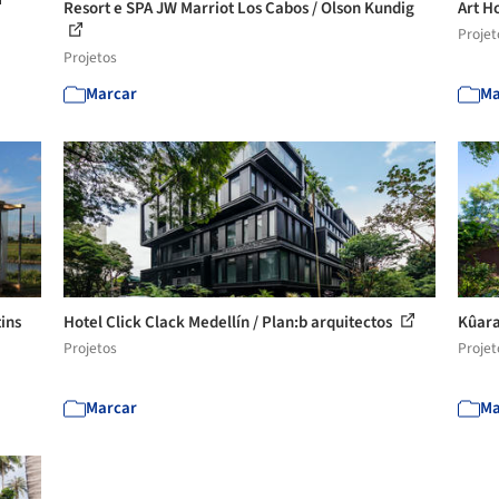
Resort e SPA JW Marriot Los Cabos / Olson Kundig
Art H
Projet
Projetos
Marcar
Ma
ins
Hotel Click Clack Medellín / Plan:b arquitectos
Kûara
Projetos
Projet
Marcar
Ma