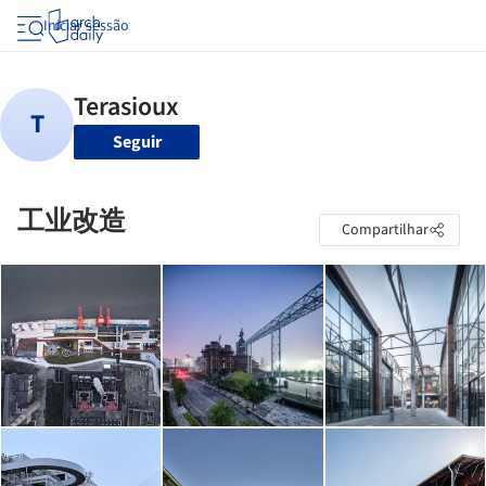
Iniciar sessão
Seguir
工业改造
Compartilhar