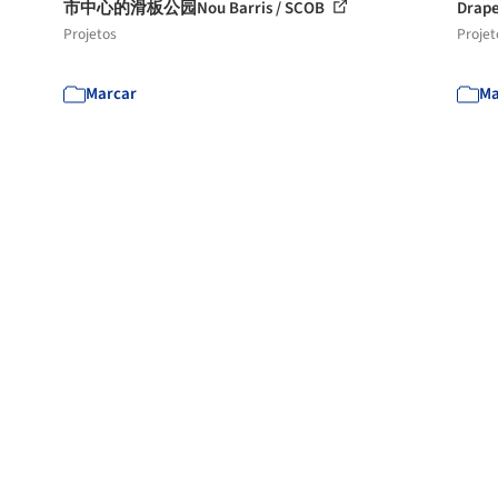
市中心的滑板公园Nou Barris / SCOB
Drape
Projetos
Projet
Marcar
Ma