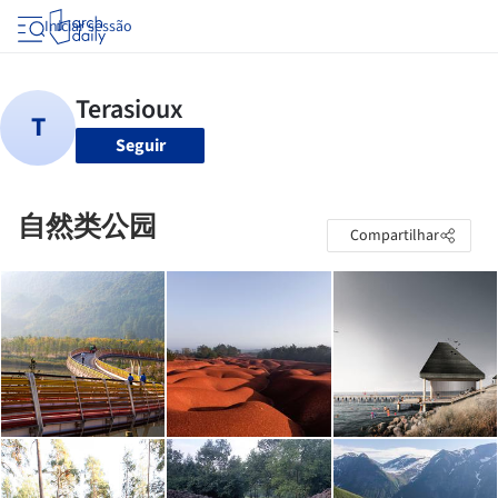
Iniciar sessão
Seguir
自然类公园
Compartilhar