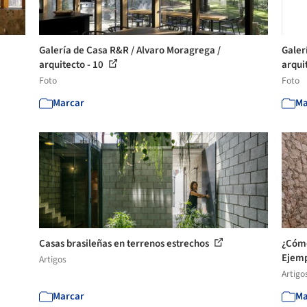
Galería de Casa R&R / Alvaro Moragrega /
Galer
arquitecto - 10
arqui
Foto
Foto
Marcar
Ma
Casas brasileñas en terrenos estrechos
¿Cómo
Ejemp
Artigos
Artigo
Marcar
Ma