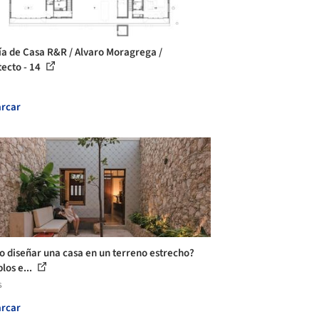
ía de Casa R&R / Alvaro Moragrega /
tecto - 14
rcar
 diseñar una casa en un terreno estrecho?
los e...
s
rcar