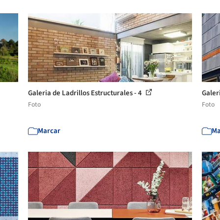
Galeria de Ladrillos Estructurales - 4
Galeri
Foto
Foto
Marcar
Ma