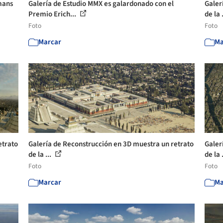
mans
Galería de Estudio MMX es galardonado con el
Galer
Premio Erich...
de la 
Foto
Foto
Marcar
Ma
etrato
Galería de Reconstrucción en 3D muestra un retrato
Galer
de la ...
de la 
Foto
Foto
Marcar
Ma