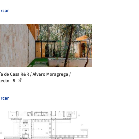
rcar
ía de Casa R&R / Alvaro Moragrega /
tecto - 8
rcar