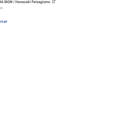
A IBGM / Hanazaki Paisagismo
os
rcar