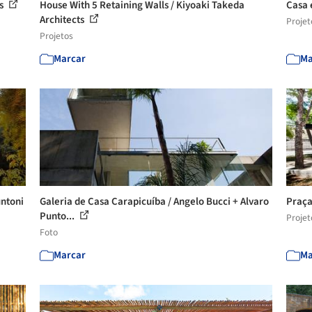
os
House With 5 Retaining Walls / Kiyoaki Takeda
Casa 
Architects
Projet
Projetos
Marcar
Ma
untoni
Galeria de Casa Carapicuíba / Angelo Bucci + Alvaro
Praça
Punto...
Projet
Foto
Marcar
Ma