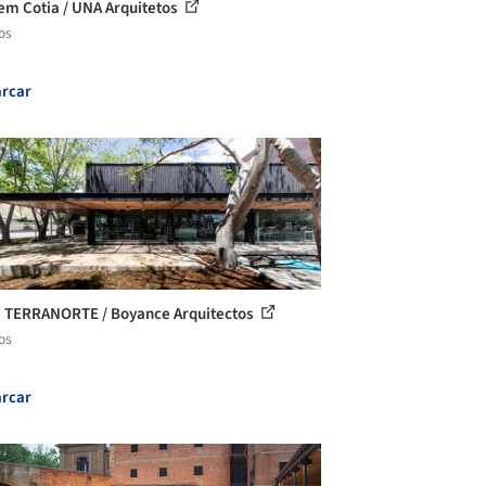
em Cotia / UNA Arquitetos
os
rcar
 TERRANORTE / Boyance Arquitectos
os
rcar