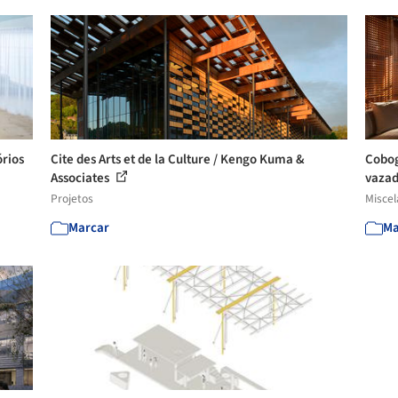
órios
Cite des Arts et de la Culture / Kengo Kuma &
Cobog
Associates
vaza
Projetos
Misce
Marcar
Ma