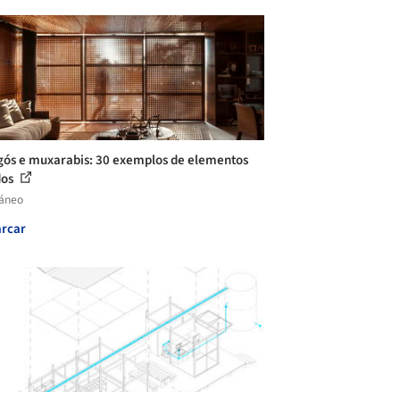
ós e muxarabis: 30 exemplos de elementos
dos
láneo
rcar