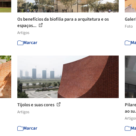
Os benefícios da biofilia para a arquitetura e os
Galer
espaços...
Foto
Artigos
Marcar
Ma
Tijolos e suas cores
Pilar
ao su.
Artigos
Artigo
Marcar
Ma