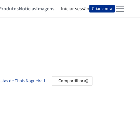
Produtos
Notícias
Imagens
Iniciar sessão
Criar conta
astas de Thais Nogueira 1
Compartilhar