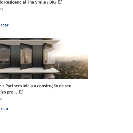
cio Residencial The Smile / BIG
os
rcar
r + Partners inicia a construção de seu
iro pro...
as
rcar