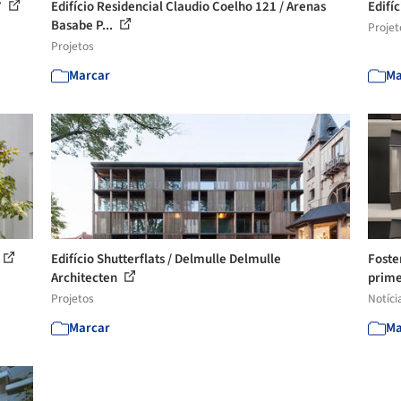
7
Edifício Residencial Claudio Coelho 121 / Arenas
Edifí
Basabe P...
Projet
Projetos
Marcar
Ma
Edifício Shutterflats / Delmulle Delmulle
Foste
Architecten
prime
Projetos
Notíci
Marcar
Ma