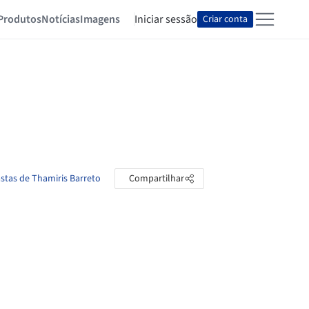
Produtos
Notícias
Imagens
Iniciar sessão
Criar conta
astas de Thamiris Barreto
Compartilhar