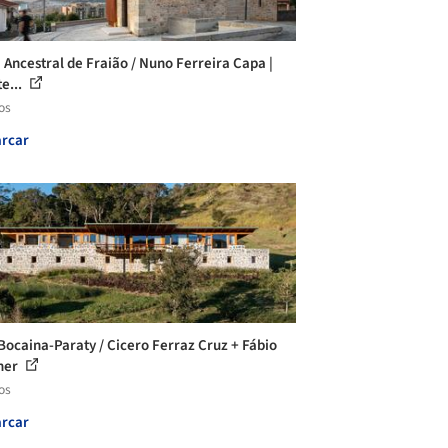
a Ancestral de Fraião / Nuno Ferreira Capa |
e...
os
rcar
Bocaina-Paraty / Cicero Ferraz Cruz + Fábio
ner
os
rcar