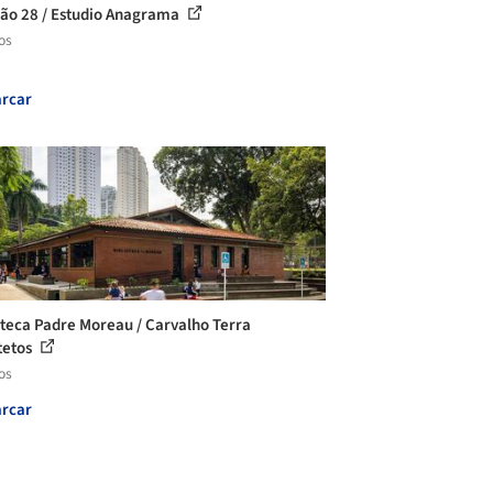
ão 28 / Estudio Anagrama
os
rcar
oteca Padre Moreau / Carvalho Terra
tetos
os
rcar