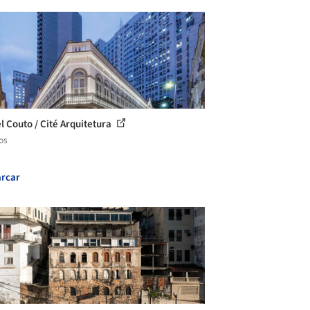
l Couto / Cité Arquitetura
os
rcar