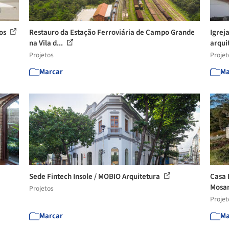
dos
Restauro da Estação Ferroviária de Campo Grande
Igrej
na Vila d...
arquit
Projetos
Projet
Marcar
Ma
Sede Fintech Insole / MOBIO Arquitetura
Casa 
Mosa
Projetos
Projet
Marcar
Ma