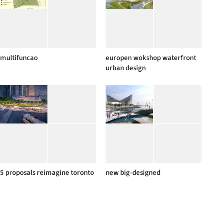
multifuncao
europen wokshop waterfront
urban design
5 proposals reimagine toronto
new big-designed
ferry terminal and waterfront
neighborhood to activate
park
aarhus