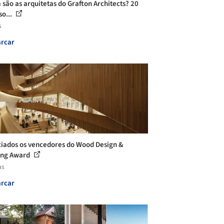
são as arquitetas do Grafton Architects? 20
so...
s
rcar
iados os vencedores do Wood Design &
ing Award
as
rcar