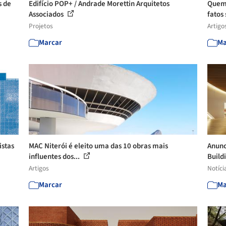
s de
Edifício POP+ / Andrade Morettin Arquitetos
Quem 
Associados
fatos 
Projetos
Artigo
Marcar
Ma
istas
MAC Niterói é eleito uma das 10 obras mais
Anunc
influentes dos...
Build
Artigos
Notíci
Marcar
Ma