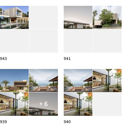
943
941
+ 6
939
940