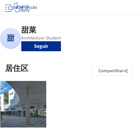
Iniciar sessão
Seguir
居住区
Compartilhar