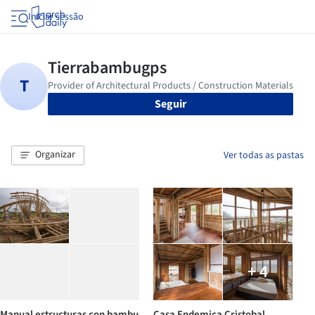
Iniciar sessão
Seguir
Organizar
Ver todas as pastas
+ 4
Manual estructuras con bambu
Casa Endemica Cristobal