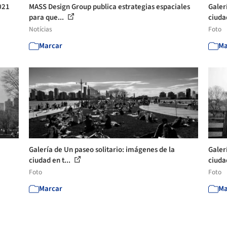
021
MASS Design Group publica estrategias espaciales
Galer
para que...
ciudad
Notícias
Foto
Marcar
Ma
Galería de Un paseo solitario: imágenes de la
Galer
ciudad en t...
ciudad
Foto
Foto
Marcar
Ma