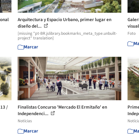
ional
Arquitectura y Espacio Urbano, primer lugar en
Galer
diseño del...
visual
[missing "pt-BR.jslibrary.bookmarks_meta_type.unbuilt-
Foto
project" translation]
Ma
Marcar
13 /
Finalistas Concurso 'Mercado El Ermitaño' en
Prime
Independenci...
Indep
Notícias
Notíci
Marcar
Ma