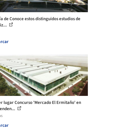
ía de Conoce estos distinguidos estudios de
iz...
rcar
r lugar Concurso 'Mercado El Ermitaño' en
enden...
as
rcar