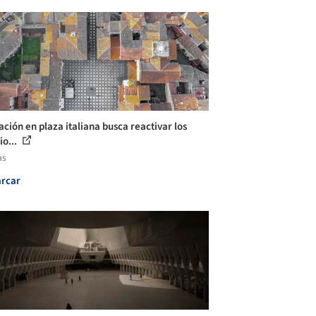
ación en plaza italiana busca reactivar los
io...
as
rcar