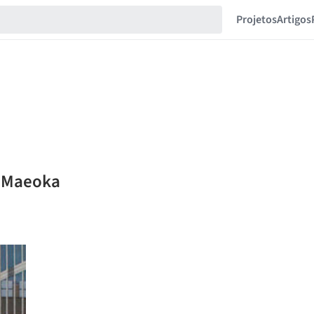
Projetos
Artigos
i Maeoka