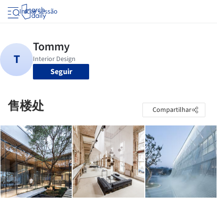
Iniciar sessão
Seguir
售楼处
Compartilhar