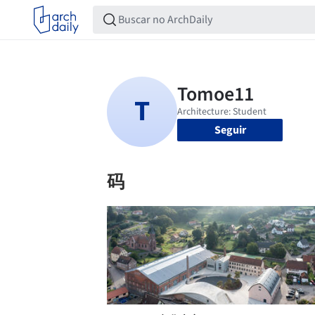
Seguir
码