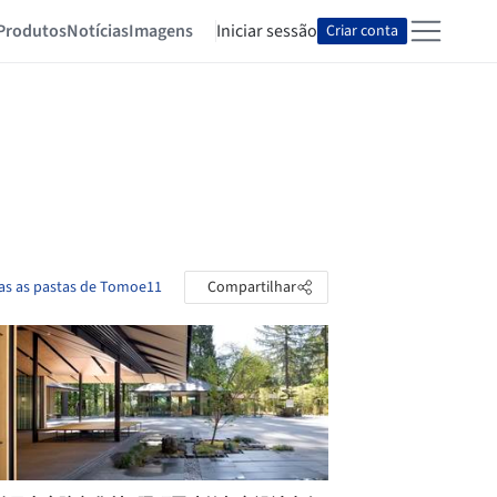
Produtos
Notícias
Imagens
Iniciar sessão
Criar conta
as as pastas de Tomoe11
Compartilhar