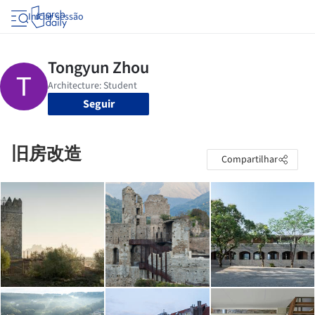
Iniciar sessão
Seguir
旧房改造
Compartilhar