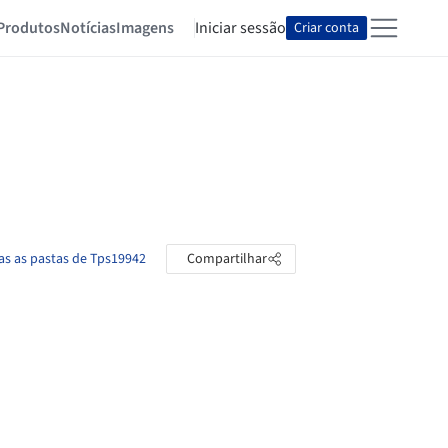
Produtos
Notícias
Imagens
Iniciar sessão
Criar conta
as as pastas de Tps19942
Compartilhar