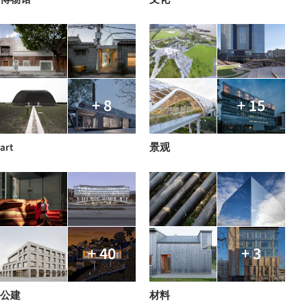
+ 8
+ 15
art
景观
+ 40
+ 3
公建
材料