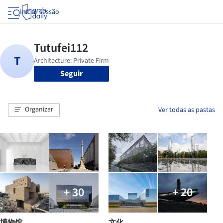
Iniciar sessão
Seguir
Organizar
Ver todas as pastas
+ 30
+ 20
博物馆
文化