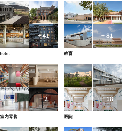
+ 41
+ 81
hotel
教育
+ 2
+ 18
室内零售
医院