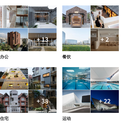
+ 13
+ 2
办公
餐饮
+ 38
+ 22
住宅
运动