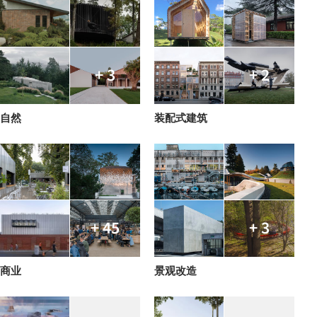
+ 3
+ 2
自然
装配式建筑
+ 45
+ 3
商业
景观改造