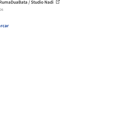
RumaDuaBata / Studio Nadi
os
rcar