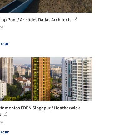
Lap Pool / Aristides Dallas Architects
os
rcar
tamentos EDEN Singapur / Heatherwick
o
os
rcar