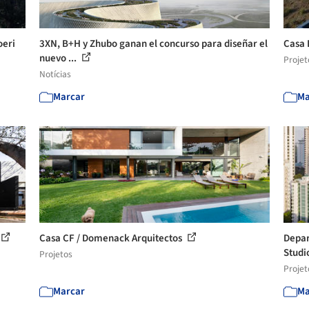
oeri
3XN, B+H y Zhubo ganan el concurso para diseñar el
Casa 
nuevo ...
Projet
Notícias
Marcar
Ma
Casa CF / Domenack Arquitectos
Depar
Studi
Projetos
Projet
Marcar
Ma