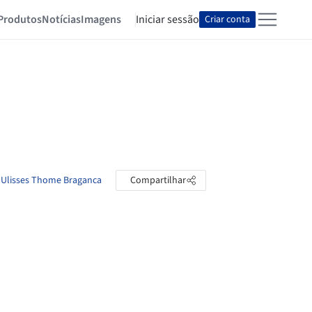
Produtos
Notícias
Imagens
Iniciar sessão
Criar conta
e Ulisses Thome Braganca
Compartilhar