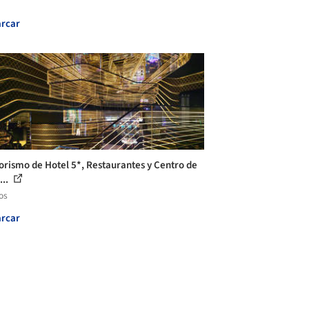
rcar
iorismo de Hotel 5*, Restaurantes y Centro de
...
os
rcar