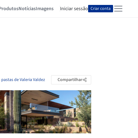
Produtos
Notícias
Imagens
Iniciar sessão
Criar conta
 pastas de Valeria Valdez
Compartilhar