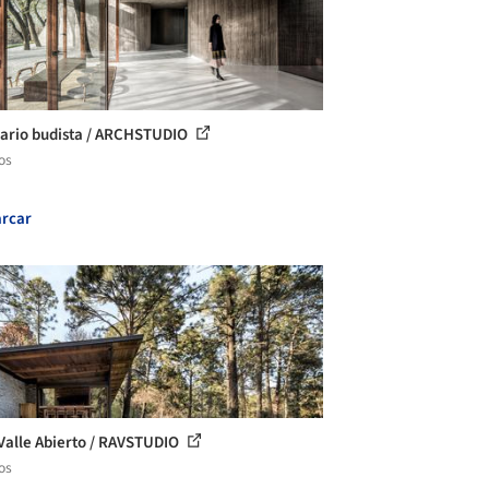
ario budista / ARCHSTUDIO
os
rcar
Valle Abierto / RAVSTUDIO
os