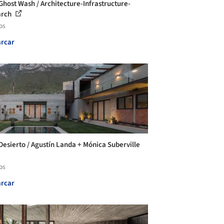
Ghost Wash / Architecture-Infrastructure-
arch
os
rcar
Desierto / Agustín Landa + Mónica Suberville
os
rcar