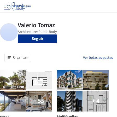
Iniciar sessão
Seguir
Organizar
Ver todas as pastas
+ 55
+ 4
casas
Multifamilar