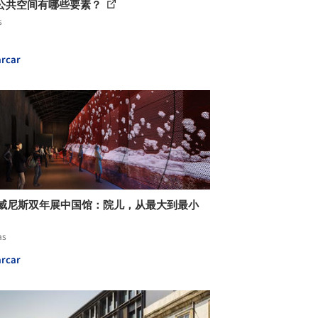
公共空间有哪些要素？
s
rcar
20威尼斯双年展中国馆：院儿，从最大到最小
as
rcar