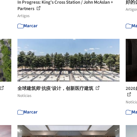
In Progress: King's Cross Station / John McAslan +
好的
Partners
Artigo
Artigos
Marcar
Ma
全球建筑师‘抗疫’设计，创新医疗建筑
20
Notícias
Notíci
Marcar
Ma