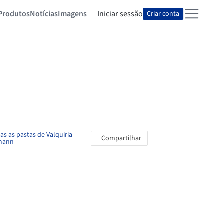
Produtos
Notícias
Imagens
Iniciar sessão
Criar conta
as as pastas de Valquiria
Compartilhar
mann