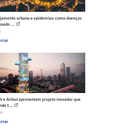
jamento urbano e epidemias: como doenças
ssado ...
s
rcar
 e Airbus apresentam projeto inovador que
nde t...
as
rcar