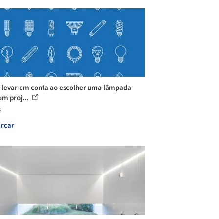
 levar em conta ao escolher uma lâmpada
um proj...
s
rcar