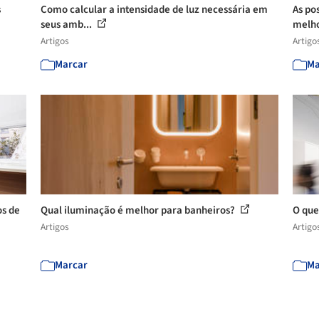
s
Como calcular a intensidade de luz necessária em
As pos
seus amb...
melho
Artigos
Artigo
Marcar
Ma
os de
Qual iluminação é melhor para banheiros?
O que
Artigos
Artigo
Marcar
Ma