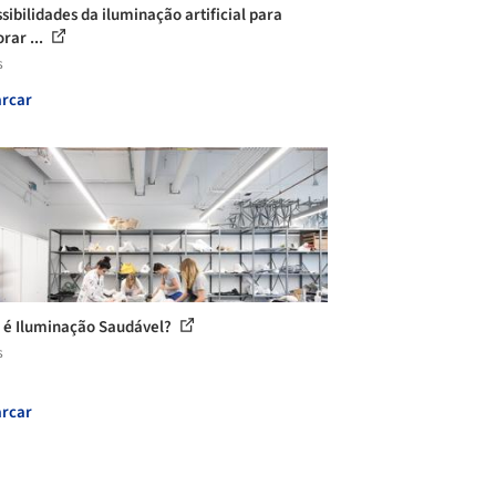
sibilidades da iluminação artificial para
rar ...
s
rcar
 é Iluminação Saudável?
s
rcar