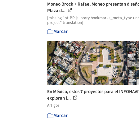
Moneo Brock + Rafael Moneo presentan diseño
Plaza d...
[missing "pt-BR.jslibrary.bookmarks_meta_type.unb
project" translation]
Marcar
En México, estos 7 proyectos para el INFONAVI
exploran l...
Artigos
Marcar