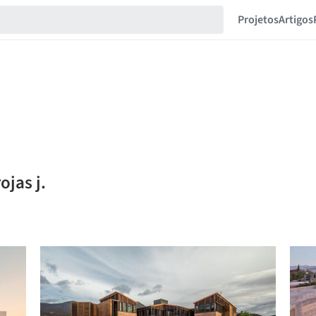
Projetos
Artigos
ojas j.