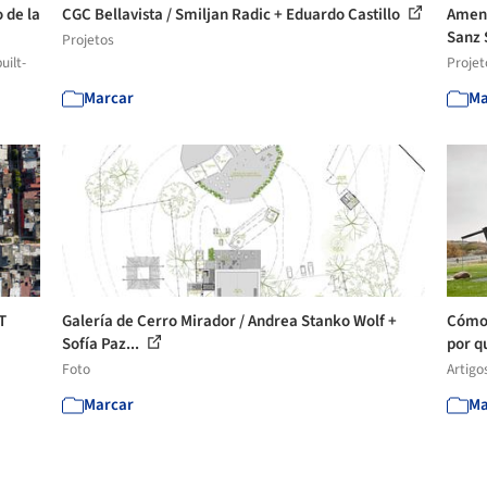
 de la
CGC Bellavista / Smiljan Radic + Eduardo Castillo
Ameni
Sanz 
Projetos
uilt-
Projet
Marcar
Ma
T
Galería de Cerro Mirador / Andrea Stanko Wolf +
Cómo 
Sofía Paz...
por q
Foto
Artigo
Marcar
Ma