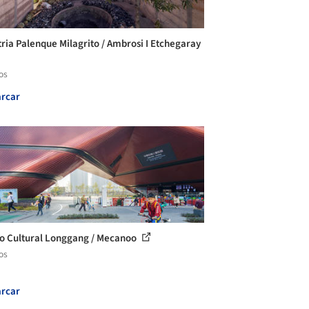
tria Palenque Milagrito / Ambrosi I Etchegaray
os
rcar
o Cultural Longgang / Mecanoo
os
rcar