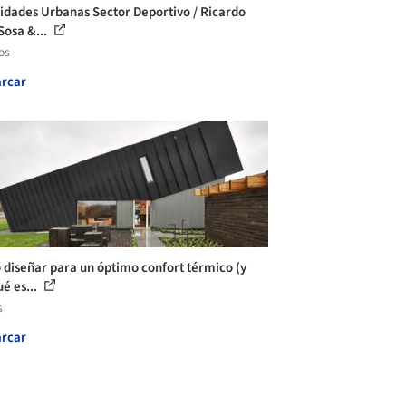
dades Urbanas Sector Deportivo / Ricardo
Sosa &...
os
rcar
diseñar para un óptimo confort térmico (y
ué es...
s
rcar