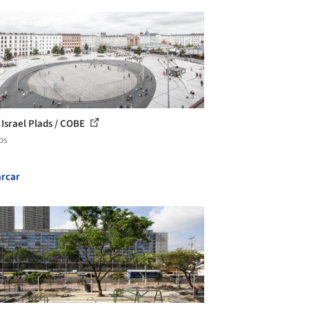
 Israel Plads / COBE
os
rcar