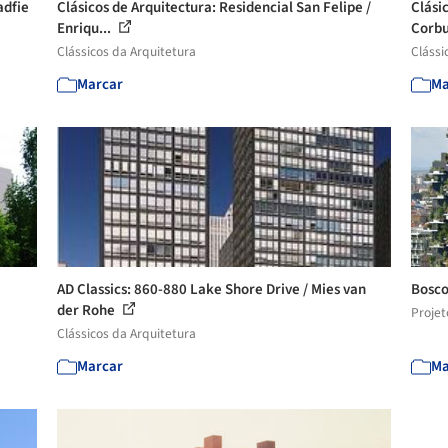
adfie
Clásicos de Arquitectura: Residencial San Felipe /
Clási
Enriqu...
Corbu
Clássicos da Arquitetura
Clássi
Marcar
Ma
AD Classics: 860-880 Lake Shore Drive / Mies van
Bosco
der Rohe
Projet
Clássicos da Arquitetura
Marcar
Ma