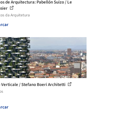
cos de Arquitectura: Pabellón Suizo / Le
sier
cos da Arquitetura
rcar
 Verticale / Stefano Boeri Architetti
os
rcar