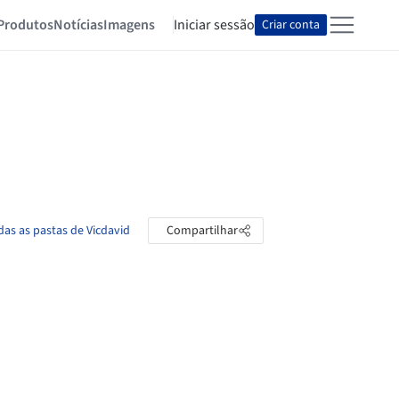
Produtos
Notícias
Imagens
Iniciar sessão
Criar conta
das as pastas de Vicdavid
Compartilhar