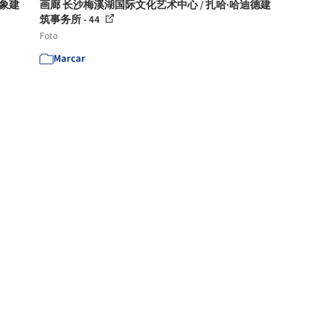
E氣象建
画廊 长沙梅溪湖国际文化艺术中心 / 扎哈·哈迪德建
筑事务所 - 44
Foto
Marcar