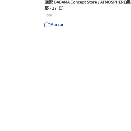
画廊 BABAMA Concept Store / ATMOSPHER
築 - 17
Foto
Marcar