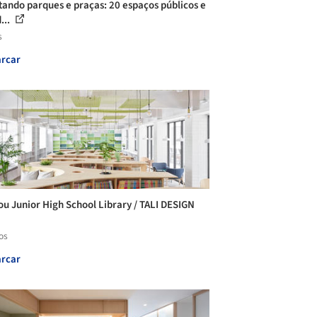
tando parques e praças: 20 espaços públicos e
...
s
rcar
u Junior High School Library / TALI DESIGN
os
rcar