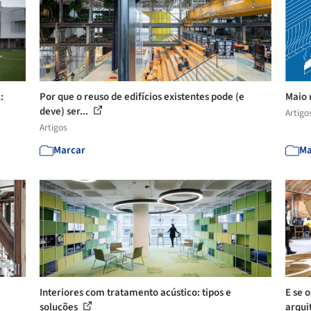
:
Por que o reuso de edifícios existentes pode (e
Maio 
deve) ser...
Artigo
Artigos
Marcar
Ma
Interiores com tratamento acústico: tipos e
E se 
soluções
arqui