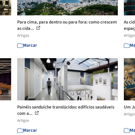
Para cima, para dentro ou para fora: como crescem
As ci
as cida...
espaç
Artigos
Artigo
Marcar
Ma
Painéis sanduíche translúcidos: edifícios saudáveis
Um Ja
com a...
Artigo
Artigos
Marcar
Ma