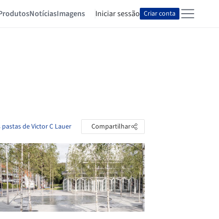
Produtos
Notícias
Imagens
Iniciar sessão
Criar conta
 pastas de Victor C Lauer
Compartilhar