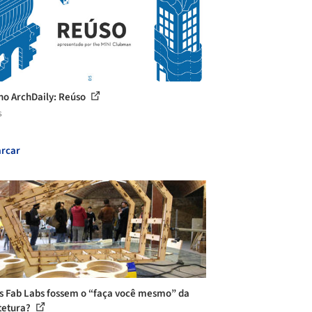
no ArchDaily: Reúso
s
rcar
os Fab Labs fossem o “faça você mesmo” da
tetura?