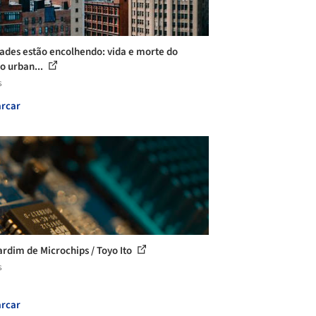
dades estão encolhendo: vida e morte do
o urban...
s
rcar
rdim de Microchips / Toyo Ito
s
rcar