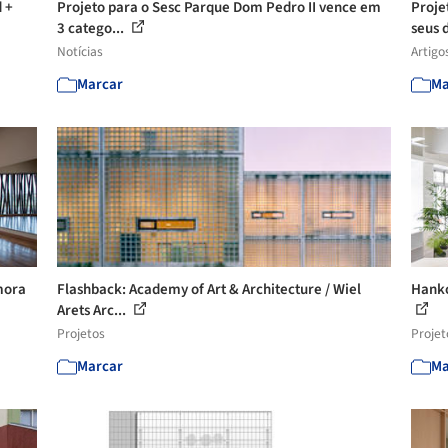
d +
Projeto para o Sesc Parque Dom Pedro II vence em
Proje
3 catego...
seus d
Notícias
Artigo
Marcar
Ma
omora
Flashback: Academy of Art & Architecture / Wiel
Hanko
Arets Arc...
Projetos
Projet
Marcar
Ma