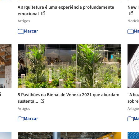
A arquitetura é uma experiência profundamente
New I
emocional
Artigos
Notíci
Marcar
Ma
5 Pavilhões na Bienal de Veneza 2021 que abordam
“A bo
sustenta...
sobre 
Artigos
Artigo
Marcar
Ma