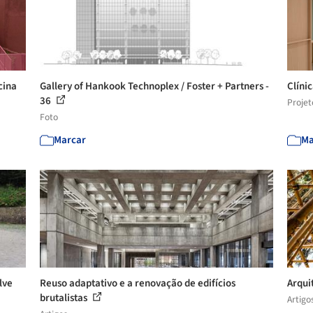
cina
Gallery of Hankook Technoplex / Foster + Partners -
Clíni
36
Projet
Foto
Marcar
Ma
lve
Reuso adaptativo e a renovação de edifícios
Arqui
brutalistas
Artigo