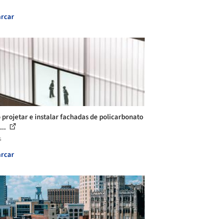
rcar
projetar e instalar fachadas de policarbonato
...
s
rcar