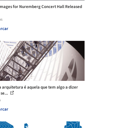
mages for Nuremberg Concert Hall Released
as
rcar
a arquitetura é aquela que tem algo a dizer
se...
s
rcar