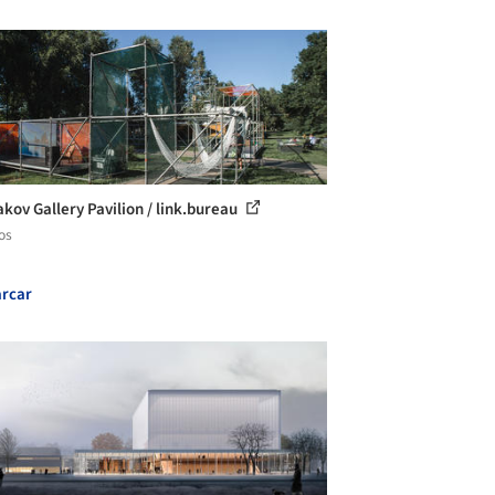
akov Gallery Pavilion / link.bureau
os
rcar