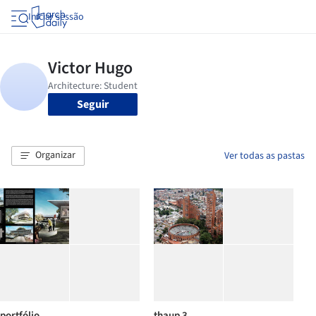
Iniciar sessão
Seguir
Organizar
Ver todas as pastas
portfólio
thaup 3