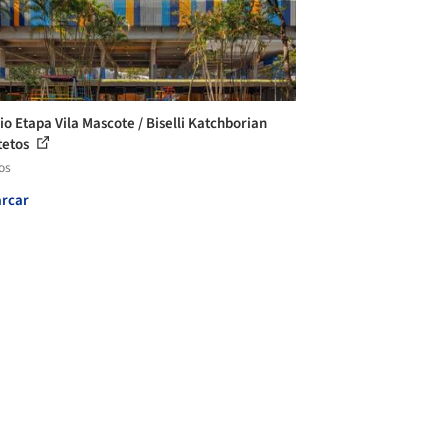
io Etapa Vila Mascote / Biselli Katchborian
tetos
os
rcar