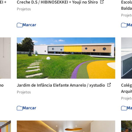
EI +
Creche D.S / HIBINOSEKKEI + Youji no Shiro
Escol
Balda
Projetos
Projet
Marcar
Ma
no
Jardim de Infância Elefante Amarelo / xystudio
Colég
Arqui
Projetos
Projet
Marcar
Ma