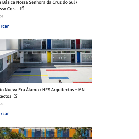
a Básica Nossa Senhora da Cruz do Sul /
sso Cor...
os
rcar
io Nueva Era Álamo / HFS Arquitectos + MN
tectos
os
rcar