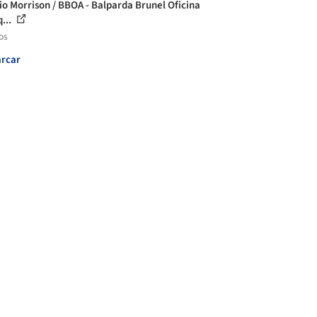
cio Morrison / BBOA - Balparda Brunel Oficina
...
os
rcar