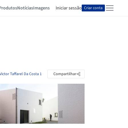
Produtos
Notícias
Imagens
Iniciar sessão
Criar conta
Victor Taffarel Da Costa 1
Compartilhar