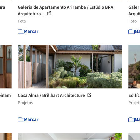
ura
Galeria de Apartamento Ariramba / Estúdio BRA
Galer
Arquitetura...
Arqui
Foto
Foto
Marcar
Ma
mbinam
Casa Alma / Brillhart Architecture
Edifí
Projetos
Projet
Marcar
Ma