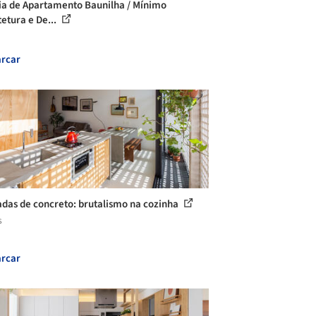
ia de Apartamento Baunilha / Mínimo
tetura e De...
rcar
das de concreto: brutalismo na cozinha
s
rcar