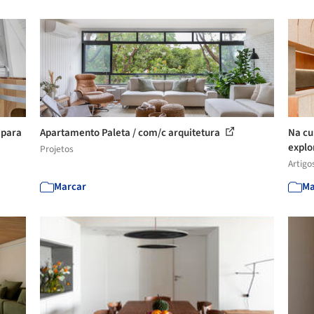
 para
Apartamento Paleta / com/c arquitetura
Na cu
explo
Projetos
Artigo
Marcar
Ma