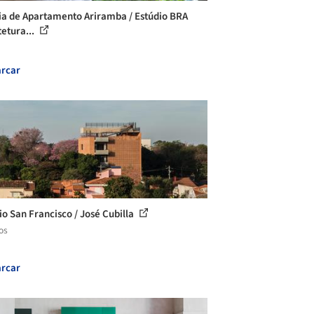
ia de Apartamento Ariramba / Estúdio BRA
tetura...
rcar
cio San Francisco / José Cubilla
os
rcar