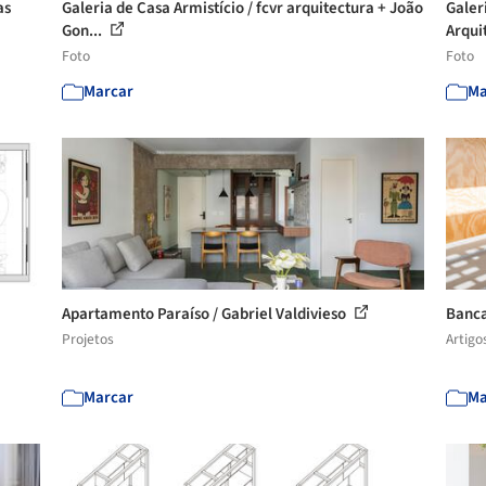
as
Galeria de Casa Armistício / fcvr arquitectura + João
Galer
Gon...
Arqui
Foto
Foto
Marcar
Ma
Apartamento Paraíso / Gabriel Valdivieso
Banca
Projetos
Artigo
Marcar
Ma