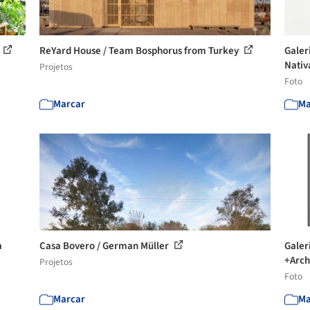
ReYard House / Team Bosphorus from Turkey
Galer
Nativ
Projetos
Foto
Marcar
Ma
a
Casa Bovero / German Müller
Galer
+Arch
Projetos
Foto
Marcar
Ma