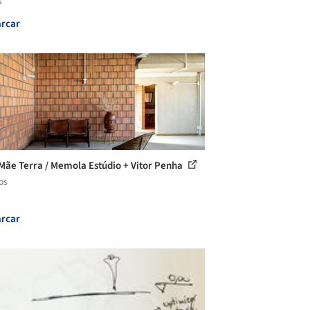
s
rcar
Mãe Terra / Memola Estúdio + Vitor Penha
os
rcar