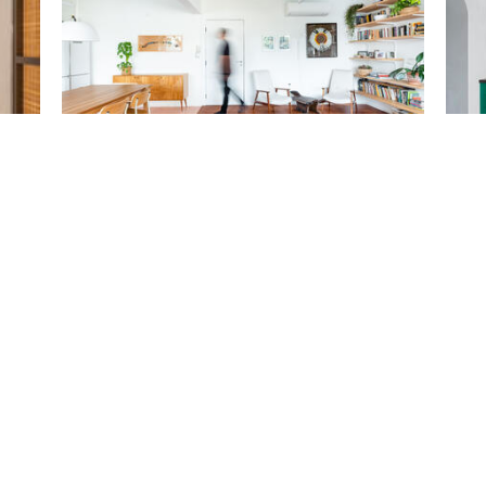
Ideias e dicas de como pendurar quadros na sua
Quant
casa
cozi
Artigos
Artigo
Marcar
Ma
a
Dicas de iluminação artificial para a cozinha:
Galer
inspiraçõe...
trans