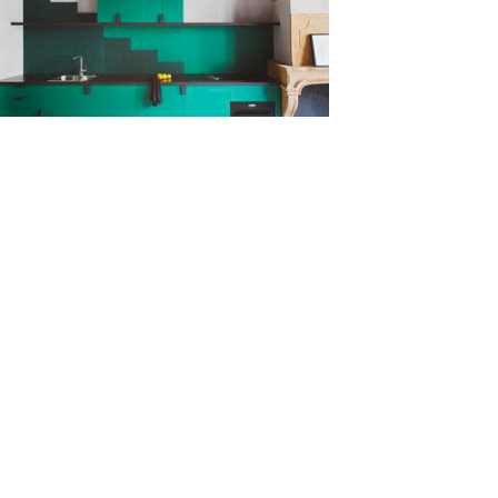
o custa e o que considerar na reforma de uma
nha?
s
rcar
ia de Novo ano, nova casa: ideias para
formar o...