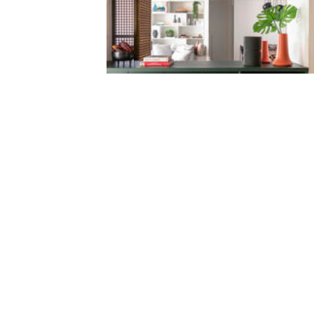
Dicas de como projetar bancadas de áreas
molhadas
Artigos
Marcar
Arquitetura e culinária: diferentes layouts par
cozinhas...