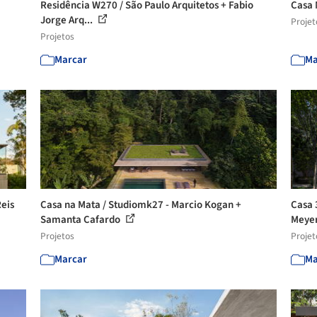
Residência W270 / São Paulo Arquitetos + Fabio
Casa 
Jorge Arq...
Projet
Projetos
Marcar
Ma
Reis
Casa na Mata / Studiomk27 - Marcio Kogan +
Casa 
Samanta Cafardo
Meyer
Projetos
Projet
Marcar
Ma