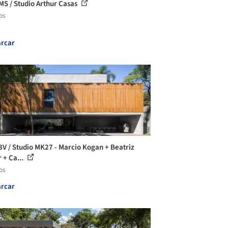
MS / Studio Arthur Casas
os
rcar
3V / Studio MK27 - Marcio Kogan + Beatriz
 + Ca...
os
rcar