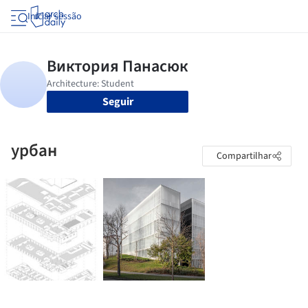
Iniciar sessão
Seguir
урбан
Compartilhar