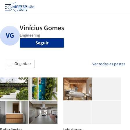
Iniciar sessão
Seguir
Organizar
Ver todas as pastas
+ 5
Referências
interiores