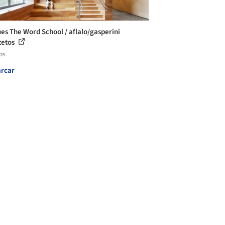
es The Word School / aflalo/gasperini
tetos
os
rcar