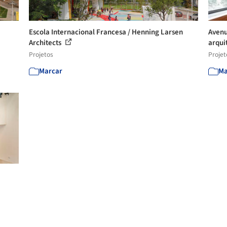
Escola Internacional Francesa / Henning Larsen
Avenu
Architects
arqui
Projetos
Projet
Marcar
Ma