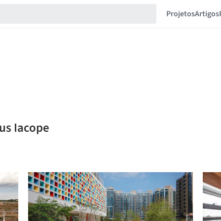
Projetos
Artigos
ius Iacope