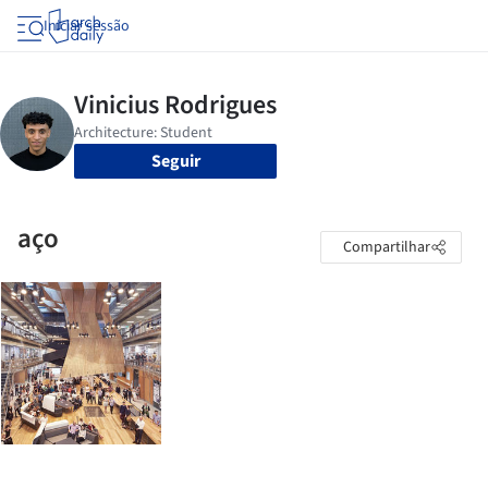
Iniciar sessão
Seguir
aço
Compartilhar