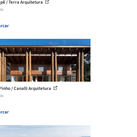
Ipê / Terra Arquitetura
os
rcar
Pinho / Canalli Arquitetura
os
rcar