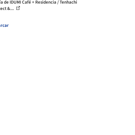
ía de IDUMI Café + Residencia / Tenhachi
ect &...
rcar