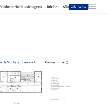
Produtos
Notícias
Imagens
Iniciar sessão
Criar conta
as de Vivi Perez Zamora 1
Compartilhar