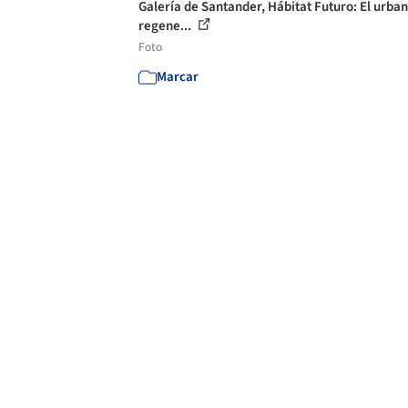
Galería de Santander, Hábitat Futuro: El urba
regene...
Foto
Marcar